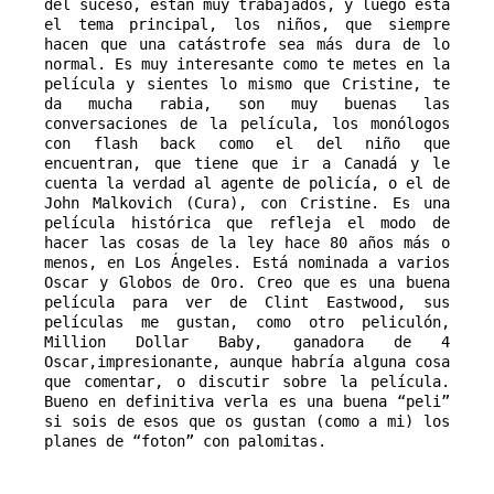
del suceso, están muy trabajados, y luego está 
el tema principal, los niños, que siempre 
hacen que una catástrofe sea más dura de lo 
normal. Es muy interesante como te metes en la 
película y sientes lo mismo que Cristine, te 
da mucha rabia, son muy buenas las 
conversaciones de la película, los monólogos 
con flash back como el del niño que 
encuentran, que tiene que ir a Canadá y le 
cuenta la verdad al agente de policía, o el de 
John Malkovich (Cura), con Cristine. Es una 
película histórica que refleja el modo de 
hacer las cosas de la ley hace 80 años más o 
menos, en Los Ángeles. Está nominada a varios 
Oscar y Globos de Oro. Creo que es una buena 
película para ver de Clint Eastwood, sus 
películas me gustan, como otro peliculón, 
Million Dollar Baby, ganadora de 4 
Oscar,impresionante, aunque habría alguna cosa 
que comentar, o discutir sobre la película. 
Bueno en definitiva verla es una buena “peli” 
si sois de esos que os gustan (como a mi) los 
planes de “foton” con palomitas.