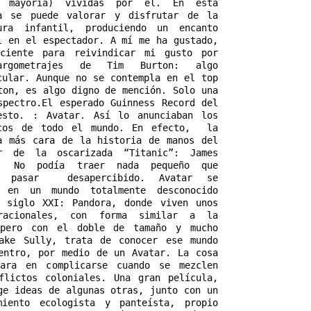
 mayoría) vividas por él. En esta 
a se puede valorar y disfrutar de la 
ura infantil, produciendo un encanto 
l en el espectador. A mí me ha gustado, 
ciente para reivindicar mi gusto por 
rgometrajes de Tim Burton: algo 
cular. Aunque no se contempla en el top 
ton, es algo digno de mención. Solo una 
spectro.El esperado Guinness Record del 
esto. : Avatar. Así lo anunciaban los 
cos de todo el mundo. En efecto,  la 
a más cara de la historia de manos del 
or de la oscarizada “Titanic”: James 
n. No podía traer nada pequeño que 
a pasar  desapercibido. Avatar se 
a en un mundo totalmente desconocido 
 siglo XXI: Pandora, donde viven unos 
racionales, con forma similar a la 
 pero con el doble de tamaño y mucho 
ake Sully, trata de conocer ese mundo 
entro, por medio de un Avatar. La cosa 
ara en complicarse cuando se mezclen 
flictos coloniales. Una gran película, 
ge ideas de algunas otras, junto con un 
miento ecologista y panteísta, propio 