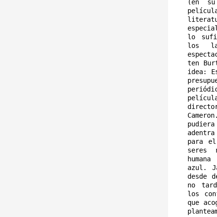
(en su
películ
literat
especia
lo sufi
los la
especta
ten Bur
idea: E
presupu
periódi
películ
direct
Camero
pudier
adentr
para el
seres 
humana
azul. J
desde d
no tard
los con
que aco
plantea