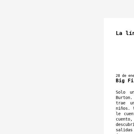
La lí
28 de en
Big Fi
Solo u
Burton
trae u
niños. 
le cuen
cuento
descub
salidas