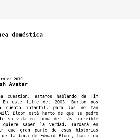
nea doméstica
ero de 2010
sh Avatar
na cuestión: estamos hablando de Tim 
. En este filme del 2003, Burton nos 
n cuento infantil, para los no tan 
Will Bloom está harto de que su padre 
te su vida en forma del más increíble 
, quiere saber la verdad. Tardará en 
rir que gran parte de esas historias 
 de la boca de Edward Bloom, han sido 