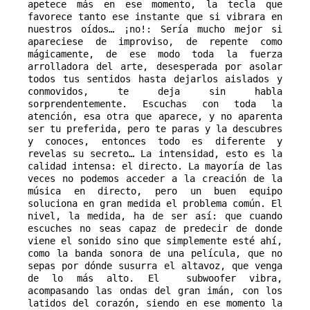
apetece más en ese momento, la tecla que 
favorece tanto ese instante que si vibrara en 
nuestros oídos… ¡no!: Sería mucho mejor si 
apareciese de improviso, de repente como 
mágicamente, de ese modo toda la fuerza 
arrolladora del arte, desesperada por asolar 
todos tus sentidos hasta dejarlos aislados y 
conmovidos, te deja sin habla 
sorprendentemente. Escuchas con toda la 
atención, esa otra que aparece, y no aparenta 
ser tu preferida, pero te paras y la descubres 
y conoces, entonces todo es diferente y 
revelas su secreto… La intensidad, esto es la 
calidad intensa: el directo. La mayoría de las 
veces no podemos acceder a la creación de la 
música en directo, pero un buen equipo 
soluciona en gran medida el problema común. El 
nivel, la medida, ha de ser así: que cuando 
escuches no seas capaz de predecir de donde 
viene el sonido sino que simplemente esté ahí, 
como la banda sonora de una película, que no 
sepas por dónde susurra el altavoz, que venga 
de lo más alto. El  subwoofer vibra, 
acompasando las ondas del gran imán, con los 
latidos del corazón, siendo en ese momento la 