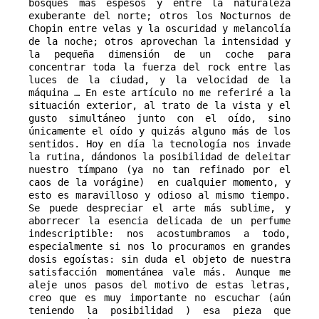
bosques más espesos y entre la naturaleza 
exuberante del norte; otros los Nocturnos de 
Chopin entre velas y la oscuridad y melancolía 
de la noche; otros aprovechan la intensidad y 
la pequeña dimensión de un coche para 
concentrar toda la fuerza del rock entre las 
luces de la ciudad, y la velocidad de la 
máquina … En este artículo no me referiré a la 
situación exterior, al trato de la vista y el 
gusto simultáneo junto con el oído, sino 
únicamente el oído y quizás alguno más de los 
sentidos. Hoy en día la tecnología nos invade 
la rutina, dándonos la posibilidad de deleitar 
nuestro tímpano (ya no tan refinado por el 
caos de la vorágine)  en cualquier momento, y 
esto es maravilloso y odioso al mismo tiempo. 
Se puede despreciar el arte más sublime, y 
aborrecer la esencia delicada de un perfume 
indescriptible: nos acostumbramos a todo, 
especialmente si nos lo procuramos en grandes 
dosis egoístas: sin duda el objeto de nuestra 
satisfacción momentánea vale más. Aunque me 
aleje unos pasos del motivo de estas letras, 
creo que es muy importante no escuchar (aún 
teniendo la posibilidad ) esa pieza que 