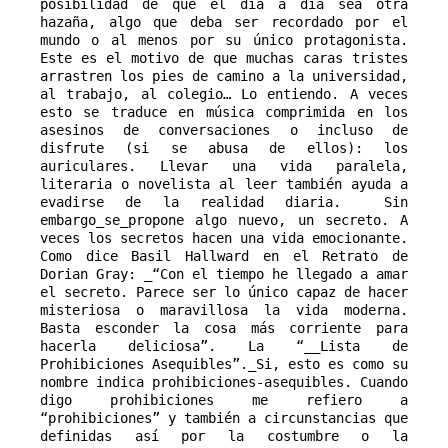
posibilidad de que el día a día sea otra 
hazaña, algo que deba ser recordado por el 
mundo o al menos por su único protagonista. 
Este es el motivo de que muchas caras tristes 
arrastren los pies de camino a la universidad, 
al trabajo, al colegio… Lo entiendo. A veces 
esto se traduce en música comprimida en los 
asesinos de conversaciones o incluso de 
disfrute (si se abusa de ellos): los 
auriculares. Llevar una vida paralela, 
literaria o novelista al leer también ayuda a 
evadirse de la realidad diaria.  Sin 
embargo_se_propone algo nuevo, un secreto. A 
veces los secretos hacen una vida emocionante. 
Como dice Basil Hallward en el Retrato de 
Dorian Gray: _“Con el tiempo he llegado a amar 
el secreto. Parece ser lo único capaz de hacer 
misteriosa o maravillosa la vida moderna. 
Basta esconder la cosa más corriente para 
hacerla deliciosa”. La “__Lista de 
Prohibiciones Asequibles”._Si, esto es como su 
nombre indica prohibiciones-asequibles. Cuando 
digo prohibiciones me refiero a 
“prohibiciones” y también a circunstancias que 
definidas así por la costumbre o la 