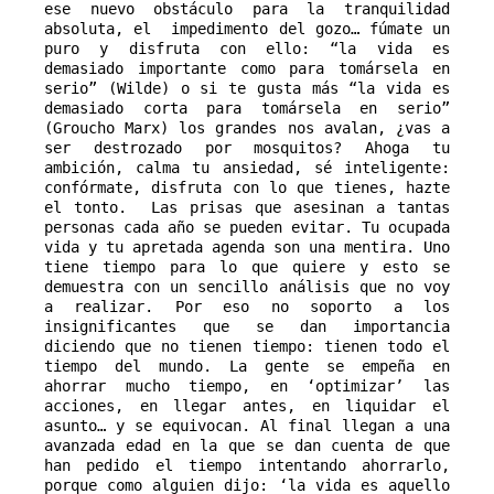
ese nuevo obstáculo para la tranquilidad 
absoluta, el  impedimento del gozo… fúmate un 
puro y disfruta con ello: “la vida es 
demasiado importante como para tomársela en 
serio” (Wilde) o si te gusta más “la vida es 
demasiado corta para tomársela en serio” 
(Groucho Marx) los grandes nos avalan, ¿vas a 
ser destrozado por mosquitos? Ahoga tu 
ambición, calma tu ansiedad, sé inteligente: 
confórmate, disfruta con lo que tienes, hazte 
el tonto.  Las prisas que asesinan a tantas 
personas cada año se pueden evitar. Tu ocupada 
vida y tu apretada agenda son una mentira. Uno 
tiene tiempo para lo que quiere y esto se 
demuestra con un sencillo análisis que no voy 
a realizar. Por eso no soporto a los 
insignificantes que se dan importancia 
diciendo que no tienen tiempo: tienen todo el 
tiempo del mundo. La gente se empeña en 
ahorrar mucho tiempo, en ‘optimizar’ las 
acciones, en llegar antes, en liquidar el 
asunto… y se equivocan. Al final llegan a una 
avanzada edad en la que se dan cuenta de que 
han pedido el tiempo intentando ahorrarlo, 
porque como alguien dijo: ‘la vida es aquello 