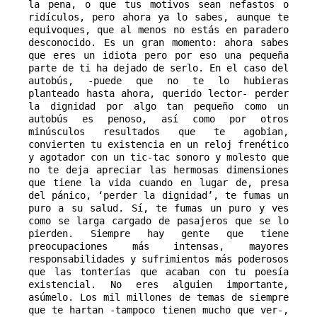
la pena, o que tus motivos sean nefastos o 
ridículos, pero ahora ya lo sabes, aunque te 
equivoques, que al menos no estás en paradero 
desconocido. Es un gran momento: ahora sabes 
que eres un idiota pero por eso una pequeña 
parte de ti ha dejado de serlo. En el caso del 
autobús, -puede que no te lo hubieras 
planteado hasta ahora, querido lector- perder 
la dignidad por algo tan pequeño como un 
autobús es penoso, así como por otros 
minúsculos resultados que te agobian, 
convierten tu existencia en un reloj frenético 
y agotador con un tic-tac sonoro y molesto que 
no te deja apreciar las hermosas dimensiones 
que tiene la vida cuando en lugar de, presa 
del pánico, ‘perder la dignidad’, te fumas un 
puro a su salud. Sí, te fumas un puro y ves 
como se larga cargado de pasajeros que se lo 
pierden. Siempre hay gente que tiene 
preocupaciones más intensas, mayores 
responsabilidades y sufrimientos más poderosos 
que las tonterías que acaban con tu poesía 
existencial. No eres alguien importante, 
asúmelo. Los mil millones de temas de siempre 
que te hartan -tampoco tienen mucho que ver-, 