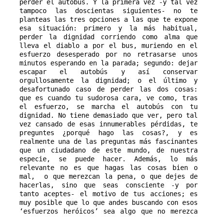
perder el autobús. Y la primera vez -y tal vez 
tampoco las doscientas siguientes- no te 
planteas las tres opciones a las que te expone 
esa situación: primero y la más habitual, 
perder la dignidad corriendo como alma que 
lleva el diablo a por el bus, muriendo en el 
esfuerzo desesperado por no retrasarse unos 
minutos esperando en la parada; segundo: dejar 
escapar el autobús y así conservar 
orgullosamente la dignidad; o el último y 
desafortunado caso de perder las dos cosas: 
que es cuando tu sudorosa cara, ve como, tras 
el esfuerzo, se marcha el autobús con tu 
dignidad. No tiene demasiado que ver, pero tal 
vez cansado de esas innumerables pérdidas, te 
preguntes ¿porqué hago las cosas?, y es 
realmente una de las preguntas más fascinantes 
que un ciudadano de este mundo, de nuestra 
especie, se puede hacer. Además, lo más 
relevante no es que hagas las cosas bien o 
mal,  o que merezcan la pena, o que dejes de 
hacerlas, sino que seas consciente -y por 
tanto aceptes- el motivo de tus acciones; es 
muy posible que lo que andes buscando con esos 
‘esfuerzos heróicos’ sea algo que no merezca 