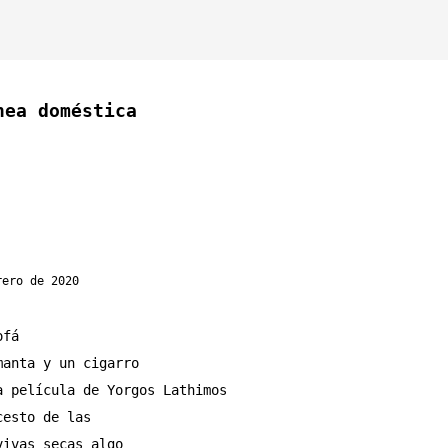
nea doméstica
rero de 2020
ofá
manta y un cigarro
a película de Yorgos Lathimos
cesto de las
vivas secas algo