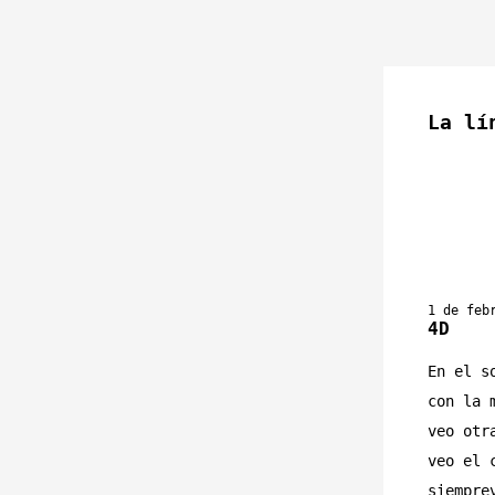
La lí
1 de feb
4D
En el s
con la 
veo otr
veo el 
siempre