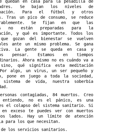
e quedan en casa para la pesadilla de 
adres. Se bajan los niveles de 
inación. Para el fútbol y otros 
s. Tras un pico de consumo, se reduce 
erablemente. Se fijan en que las 
as no están preparadas para la 
ación, y qué es importante. Todos los 
 que gozan del bienestar se vuelven 
bles ante un mismo problema. Se gana 
ctiva. La gente se queda en casa y 
mos pensar. Estamos en tiempos 
dinarios. Ahora mismo no es cuándo va a 
 sino, qué significa esta meditación 
Por algo, un virus, un ser pequeño y 
o, pone en juego a toda la sociedad, 
o sistema de vida, nuestra soberbia 
dad.
ersonas contagiadas, 84 muertos. Creo
 entiendo, no es el pánico, es una
es el colapso del sistema sanitario. Si
a en exceso te puedes ver con muertos
dos lados. Hay un límite de atención
ia para los que necesitan.
 de los servicios sanitarios.