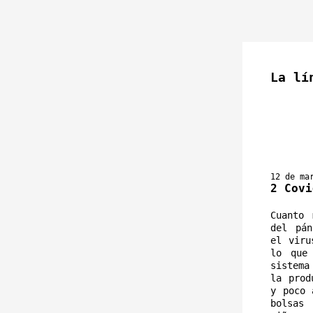
La lí
12 de ma
2 Covi
Cuanto 
del pán
el viru
lo que 
sistema
la prod
y poco 
bolsas