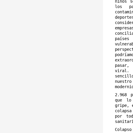
niños s
los p
contam
deporte
consid
empres
concili
países
vulnera
perspe
podría
extraor
pasar,
viral. 
sencill
nuestr
moderni
2.968 p
que lo
gripe, 
colaps
por to
sanitar
Colapso