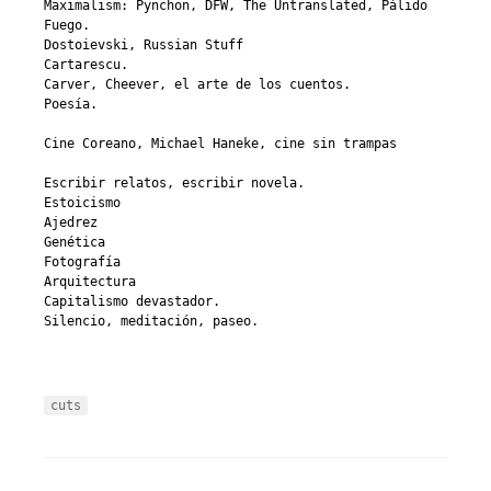
Maximalism: Pynchon, DFW, The Untranslated, Pálido
Fuego.
Dostoievski, Russian Stuff
Cartarescu.
Carver, Cheever, el arte de los cuentos.
Poesía.
Cine Coreano, Michael Haneke, cine sin trampas
Escribir relatos, escribir novela.
Estoicismo
Ajedrez
Genética
Fotografía
Arquitectura
Capitalismo devastador.
Silencio, meditación, paseo.
cuts