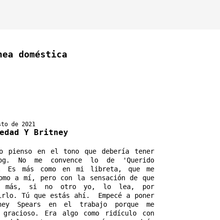
nea doméstica
sto de 2021
edad Y Britney
o pienso en el tono que debería tener 
og. No me convence lo de 'Querido 
'. Es más como en mi libreta, que me 
omo a mí, pero con la sensación de que 
n más, si no otro yo, lo lea, por 
irlo. Tú que estás ahí.  Empecé a poner 
ney Spears en el trabajo porque me 
 gracioso. Era algo como ridículo con 