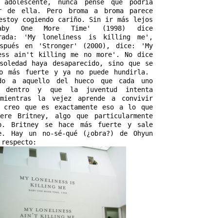
 adolescente, nunca pensé que podría 
r de ella. Pero broma a broma parece 
estoy cogiendo cariño. Sin ir más lejos 
aby One More Time' (1998) dice 
rada: 'My loneliness is killing me', 
spués en 'Stronger' (2000), dice: 'My 
ess ain't killing me no more'. No dice 
soledad haya desaparecido, sino que se 
o más fuerte y ya no puede hundirla.  
ndo a aquello del hueco que cada uno 
s dentro y que la juventud intenta 
mientras la vejez aprende a convivir 
 creo que es exactamente eso a lo que 
ere Britney, algo que particularmente 
o. Britney se hace más fuerte y sale 
e. Hay un no-sé-qué (¿obra?) de Ohyun 
 respecto: