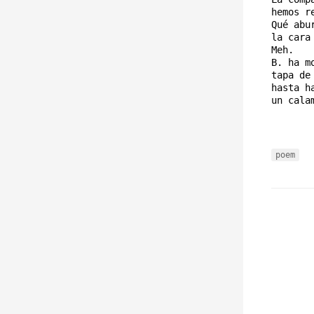
hemos r
Qué abu
la cara
Meh.
B. ha m
tapa de
hasta h
un cala
poem