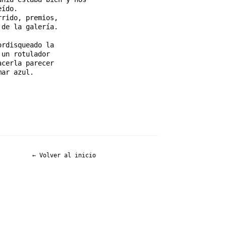
eído.
rrido, premios,
 de la galería.
ordisqueado la
 un rotulador
acerla parecer
mar azul.
← Volver al inicio