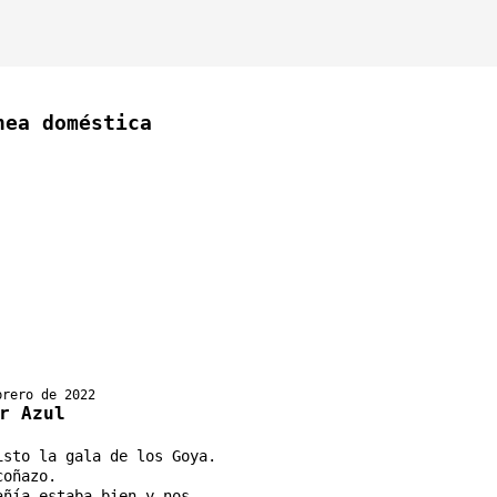
nea doméstica
brero de 2022
r Azul
isto la gala de los Goya.
coñazo.
añía estaba bien y nos