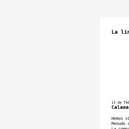
La lí
13 de fe
Calama
Hemos v
Menudo 
La comp