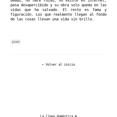
demás, no hace ruido, no existe en internet, 
pasa desapercibido y su obra solo queda en las 
vidas que ha salvado. El resto es fama y 
figuración. Los que realmente llegan al fondo 
de las cosas llevan una vida sin brillo.
poem
← Volver al inicio
La línea doméstica ©