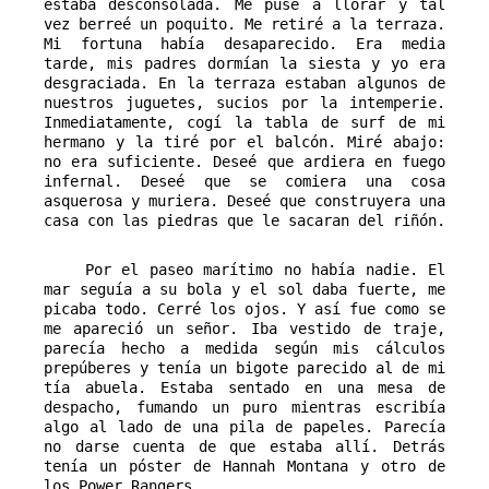
estaba desconsolada. Me puse a llorar y tal
vez berreé un poquito. Me retiré a la terraza.
Mi fortuna había desaparecido. Era media
tarde, mis padres dormían la siesta y yo era
desgraciada. En la terraza estaban algunos de
nuestros juguetes, sucios por la intemperie.
Inmediatamente, cogí la tabla de surf de mi
hermano y la tiré por el balcón. Miré abajo:
no era suficiente. Deseé que ardiera en fuego
infernal. Deseé que se comiera una cosa
asquerosa y muriera. Deseé que construyera una
casa con las piedras que le sacaran del riñón.
Por el paseo marítimo no había nadie. El
mar seguía a su bola y el sol daba fuerte, me
picaba todo. Cerré los ojos. Y así fue como se
me apareció un señor. Iba vestido de traje,
parecía hecho a medida según mis cálculos
prepúberes y tenía un bigote parecido al de mi
tía abuela. Estaba sentado en una mesa de
despacho, fumando un puro mientras escribía
algo al lado de una pila de papeles. Parecía
no darse cuenta de que estaba allí. Detrás
tenía un póster de Hannah Montana y otro de
los Power Rangers.