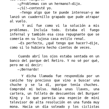
—¿Problemas con un hermano?—dijo.
—¡Sí!—contesté yo.
—Tengo algo que te puede interesar—y me
lanzó un cuadernillo grapado que pude atrapar
al vuelo.
Y así fue como vi la solución a mis
problemas. Incluía todo. Estaba el fuego
infernal y también esa cosa repugnante que se
comería en su lujosa casa estilo renal.
—Es perfecto, ¿qué tengo que hacer?—dije,
como si lo hubiera hecho cientos de veces.
Cuando abrí los ojos estaba sentada en un
banco del parque del Retiro. Y no sé por qué,
pero me oí decir:
—¡Bernardo!
Y dicha llamada fue respondida por un
caniche toy precioso que vino a buscar una
chuche y se la dí, porque tenía chuches.
Comprobé mi bolso. Había unas llaves, una
cartera, un folleto de descuentos del Burguer
King y lo que parecía una especie de mini
televisor de alta resolución en una funda muy
mona. Hacía un día soleado y los ciclistas