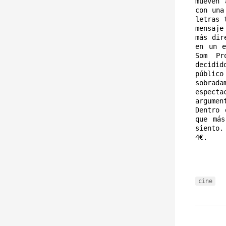
mueven 
con una
letras 
mensaje
más dir
en un e
Som Pr
decidid
públic
sobrad
espect
argumen
Dentro 
que más
siento.
4€.
cine