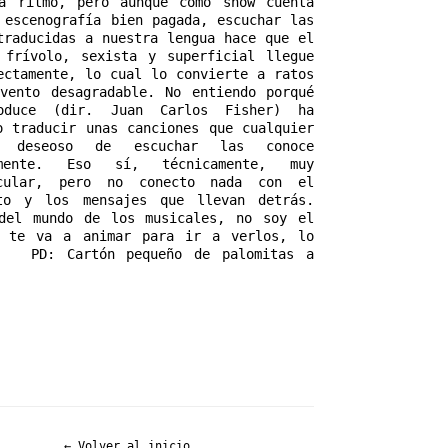
a ritmo, pero aunque como show cuenta 
 escenografía bien pagada, escuchar las 
traducidas a nuestra lengua hace que el 
 frívolo, sexista y superficial llegue 
ectamente, lo cual lo convierte a ratos 
vento desagradable. No entiendo porqué 
oduce (dir. Juan Carlos Fisher) ha 
o traducir unas canciones que cualquier 
o deseoso de escuchar las conoce 
amente. Eso sí, técnicamente, muy 
acular, pero no conecto nada con el 
to y los mensajes que llevan detrás. 
del mundo de los musicales, no soy el 
 te va a animar para ir a verlos, lo 
   PD: Cartón pequeño de palomitas a 
← Volver al inicio