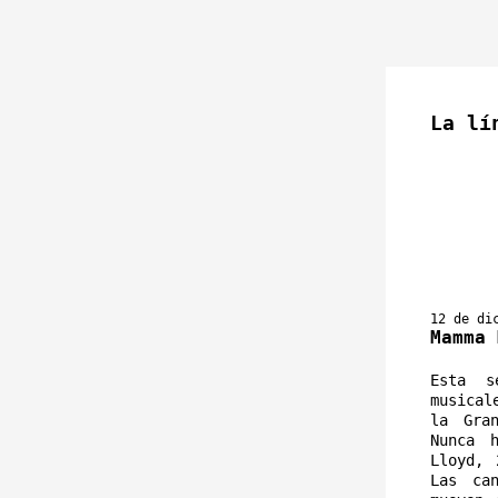
La lí
12 de di
Mamma 
Esta s
musical
la Gra
Nunca 
Lloyd, 
Las ca