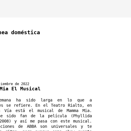
nea doméstica
ciembre de 2022
Mia El Musical
emana ha sido larga en lo que a 
es se refiere. En el Teatro Rialto, en 
n Vía está el musical de Mamma Mia. 
he sido fan de la película (Phyllida 
2008) y así me pasa con este musical. 
nciones de ABBA son universales y te 