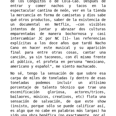
de los Conguitos o de Cola-Cao. Después de 
entrar y comer nachos y tacos en la 
espectacular cantina de neón, ver en la tienda 
la mercancía en forma de camisetas y dios sabe 
qué otros productos, saber de la existencia de 
un documental en Netflix, —con visibles 
intentos de juntar y abrazar dos culturas 
emparentadas de manera bochornosa y casi 
intercambiar JC por NC [1]— las referencias 
explícitas a los doce años que tardó Nacho 
Cano en hacer este musical y su aparición 
final para entre otras cosas, cantar una 
canción, ya sin taconeos, con él mismo frente 
al público, el profeta en persona "mexicano, 
americano y español", me siento machacado.
No sé, tengo la sensación de que sobre esa
carpa de miles de toneladas (y dentro de esas
toneladas podemos incluir un altísimo
porcentaje de talento técnico que trae una
escenificación gloriosa, actores/trices,
bailaores, músicos, creativos, etc) flota una
sensación de salvación, de que este show
(insisto, porque sólo se puede calificar así,
es algo que no cabe en palabras más largas) ha
sido una obra benéfica (no exactamente, por el