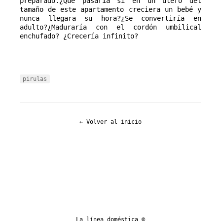
preparado.¿Qué pasaría si en un útero del 
tamaño de este apartamento creciera un bebé y 
nunca llegara su hora?¿Se convertiría en 
adulto?¿Maduraría con el cordón umbilical 
enchufado? ¿Crecería infinito?
pirulas
← Volver al inicio
La línea doméstica ©