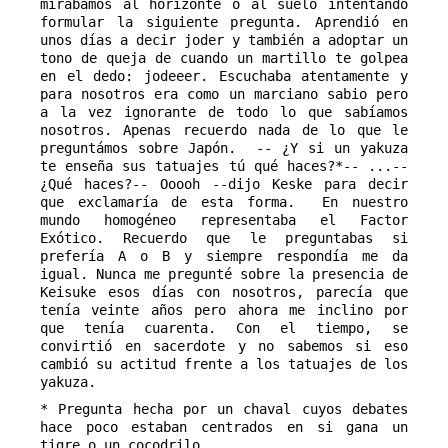
mirábamos al horizonte o al suelo intentando 
formular la siguiente pregunta. Aprendió en 
unos días a decir joder y también a adoptar un 
tono de queja de cuando un martillo te golpea 
en el dedo: jodeeer. Escuchaba atentamente y 
para nosotros era como un marciano sabio pero 
a la vez ignorante de todo lo que sabíamos 
nosotros. Apenas recuerdo nada de lo que le 
preguntámos sobre Japón.  -- ¿Y si un yakuza 
te enseña sus tatuajes tú qué haces?*-- ...-- 
¿Qué haces?-- Ooooh --dijo Keske para decir 
que exclamaría de esta forma.  En nuestro 
mundo homogéneo representaba el Factor 
Exótico. Recuerdo que le preguntabas si 
prefería A o B y siempre respondía me da 
igual. Nunca me pregunté sobre la presencia de 
Keisuke esos días con nosotros, parecía que 
tenía veinte años pero ahora me inclino por 
que tenía cuarenta. Con el tiempo, se 
convirtió en sacerdote y no sabemos si eso 
cambió su actitud frente a los tatuajes de los 
yakuza.
* Pregunta hecha por un chaval cuyos debates
hace poco estaban centrados en si gana un
tigre o un cocodrilo.