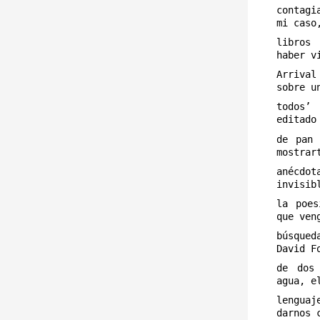
contagi
mi caso
libros
haber v
Arrival
sobre u
todos’
editado
de pan 
mostrar
anécdo
invisib
la poes
que ven
búsqued
David F
de dos
agua, e
lenguaj
darnos 