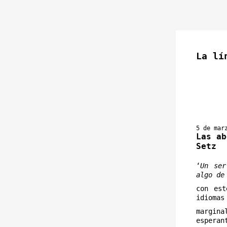
La lí
5 de mar
Las ab
Setz
‘
Un ser
algo de
con est
idiomas
margin
esperan