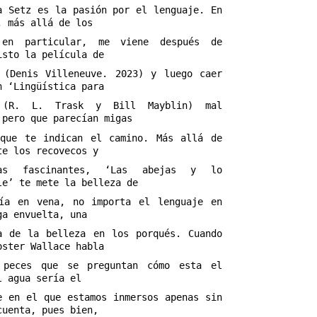
a Setz es la pasión por el lenguaje. En
, más allá de los
 en particular, me viene después de
isto la película de
 (Denis Villeneuve. 2023) y luego caer
n ‘Lingüística para
 (R. L. Trask y Bill Mayblin) mal
 pero que parecían migas
que te indican el camino. Más allá de
te los recovecos y
tas fascinantes, ‘Las abejas y lo
le’ te mete la belleza de
ía en vena, no importa el lenguaje en
ga envuelta, una
a de la belleza en los porqués. Cuando
oster Wallace habla
 peces que se preguntan cómo esta el
l agua sería el
e en el que estamos inmersos apenas sin
cuenta, pues bien,