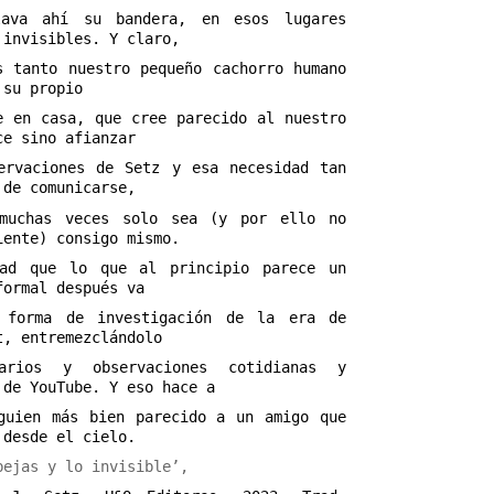
lava ahí su bandera, en esos lugares
 invisibles. Y claro,
s tanto nuestro pequeño cachorro humano
 su propio
e en casa, que cree parecido al nuestro
ce sino afianzar
ervaciones de Setz y esa necesidad tan
 de comunicarse,
 muchas veces solo sea (y por ello no
iente) consigo mismo.
dad que lo que al principio parece un
formal después va
o forma de investigación de la era de
t, entremezclándolo
arios y observaciones cotidianas y
 de YouTube. Y eso hace a
guien más bien parecido a un amigo que
 desde el cielo.
bejas y lo invisible’,