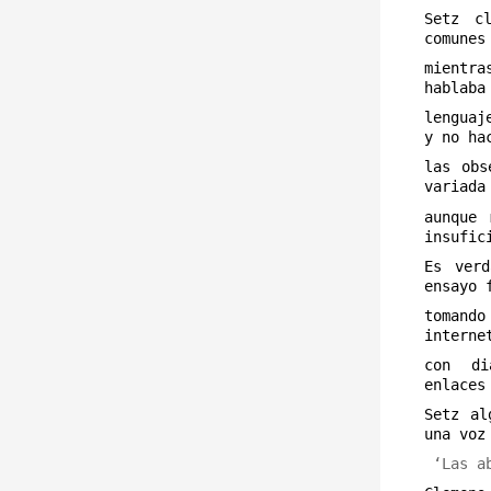
Setz c
comunes
mientra
hablaba
lenguaj
y no ha
las obs
variada
aunque
insufic
Es ver
ensayo 
tomand
interne
con di
enlaces
Setz al
una voz
‘
Las a