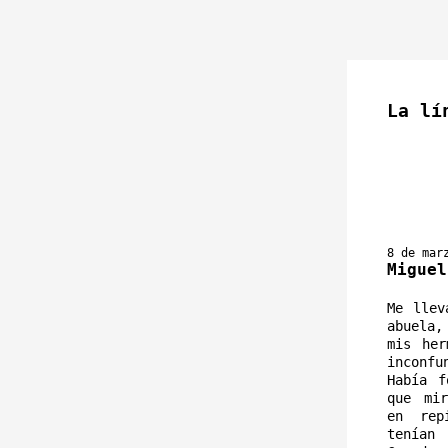
La lí
8 de mar
Miguel
Me llev
abuela,
mis her
inconfu
Había f
que mir
en rep
tenían