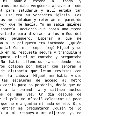
o mi abuela estaba al fondo y 
íamos, me daba vergüenza atravesar todo 
al para saludarla y allí estaba tan 
a. Esa era su verdadera iglesia. Las 
ras me hablaban y referían mi parecido 
yor que me hacía. Yo no sabía quiénes 
sonreía. Recuerdo que había una trona 
volante para distraer a los niños del 
del peluquero. Esperar a que me 
an a un peluquero era incómodo. ¿Quién 
orta? Con el tiempo llegó Miguel y se 
ió en mi respuesta segura y tranquila a 
gunta. Miguel me contaba y preguntaba 
 No había silencios raros donde los 
ros optaban por hablar con señoras a 
 de distancia que leían revistas con 
 en la cabeza. Miguel me había visto 
 las escaleras de acceso al metro 
s corría para no perderlo, decía que me 
ba a la barandilla y saltaba muchos 
nes de una vez. Un día después de 
e el pelo me ofreció colocarme un poco 
 que no era gomina ni nada de eso. Otro 
 entrar me preguntaron ¿quién te lo 
 Y a mi respuesta me dijeron: ya no 