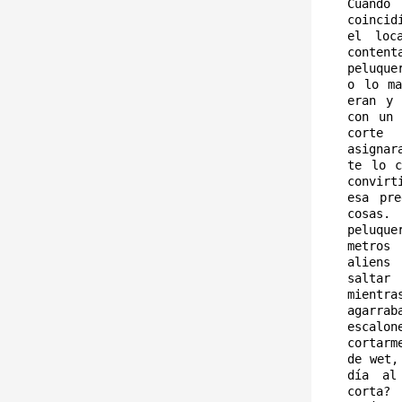
Cuand
coincid
el loc
content
peluque
o lo ma
eran y 
con un 
corte 
asignar
te lo c
convirt
esa pre
cosas.
peluque
metros
aliens
saltar
mientra
agarra
escalo
cortarm
de wet,
día al
corta?