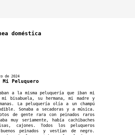
nea doméstica
zo de 2024
 Mi Peluquero
aban a la misma peluquería que iban mi 
 mi bisabuela, su hermana, mi madre y 
manas. La peluquería olía a un champú 
ndible. Sonaba a secadoras y a música. 
otos de gente rara con peinados raros 
aba muy seriamente, había cachibaches 
isas, cajones. Todos los peluqueros 
 buenos peinados y vestían de negro. 