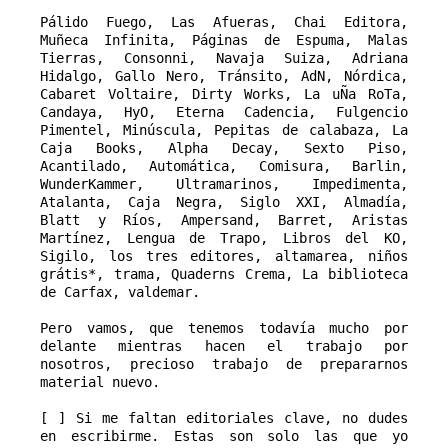
Pálido Fuego, Las Afueras, Chai Editora, 
Muñeca Infinita, Páginas de Espuma, Malas 
Tierras, Consonni, Navaja Suiza, Adriana 
Hidalgo, Gallo Nero, Tránsito, AdN, Nórdica, 
Cabaret Voltaire, Dirty Works, La uÑa RoTa, 
Candaya, HyO, Eterna Cadencia, Fulgencio 
Pimentel, Minúscula, Pepitas de calabaza, La 
Caja Books, Alpha Decay, Sexto Piso, 
Acantilado, Automática, Comisura, Barlin, 
WunderKammer, Ultramarinos, Impedimenta, 
Atalanta, Caja Negra, Siglo XXI, Almadía, 
Blatt y Ríos, Ampersand, Barret, Aristas 
Martínez, Lengua de Trapo, Libros del KO, 
Sigilo, los tres editores, altamarea, niños 
grátis*, trama, Quaderns Crema, La biblioteca 
de Carfax, valdemar.

Pero vamos, que tenemos todavía mucho por 
delante mientras hacen el trabajo por 
nosotros, precioso trabajo de prepararnos 
material nuevo.

[ ] Si me faltan editoriales clave, no dudes 
en escribirme. Estas son solo las que yo 